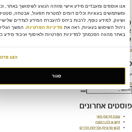
אנו אוספים ומעבדים מידע אישי ומזהה הנוגע לשימושך באתר, וכן 
ומשתמשים בעוגיות וכלים דומים למטרות תפעול, אבטחה, סטטיסטיקה 
ושיווק. למידע נוסף, לרבות ביחס להעברת המידע לצדדים שלישיים וכן 
השימוש בעוגיות, ראה את 
מדיניות הפרטיות
. המשך הגלישה 
הווה הסכמתך למדיניות הפרטיות ולאיסוף ועיבוד מידע כאמור.
מסך
513 × 889
מלא
הצג פרטים
 תגובה
למערכת
כדי לכתוב תגובה.
סגור
ת מיוחדות
חיפוש
 אחרונים
קראק פאי
-לה רומנה
רציפן ופריחת הדרים