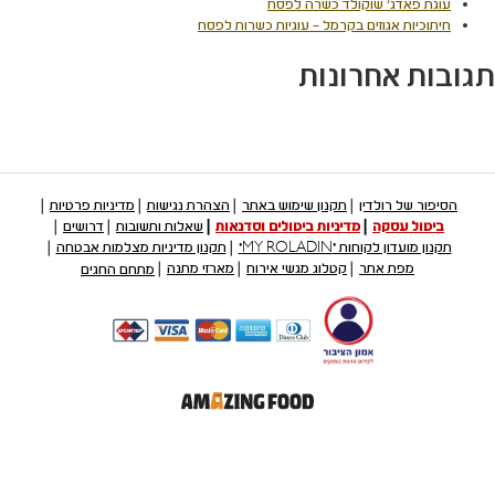
פאדג' שוקולד כשרה לפסח
יות אגוזים בקרמל – עוגיות כשרות לפסח
 אחרונות
 של רולדין
תקנון שימוש באתר
הצהרת נגישות
מדיניות פרטיות
ול עסקה
מדיניות ביטולים וסדנאות
שאלות ותשובות
דרושים
עדון לקוחות "MY ROLADIN"
תקנון מדיניות מצלמות אבטחה
מפת אתר
קטלוג מגשי אירוח
מארזי מתנה
מתחם החגים
קישור
לאתר
חיצוני
-
פתיחה