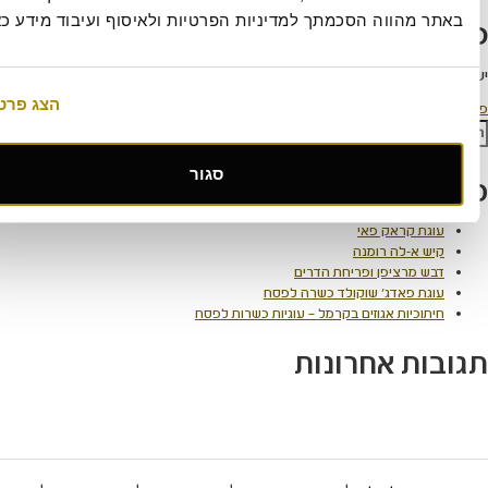
מלא
ווה הסכמתך למדיניות הפרטיות ולאיסוף ועיבוד מידע כאמור.
תגובה
למערכת
כדי לכתוב תגובה.
הצג פרטים
 מיוחדות
חיפוש
סגור
 אחרונים
קראק פאי
-לה רומנה
רציפן ופריחת הדרים
פאדג' שוקולד כשרה לפסח
ות אגוזים בקרמל – עוגיות כשרות לפסח
 אחרונות