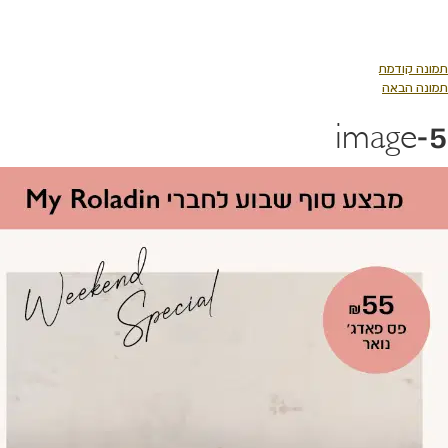
כן
כזי
נה קודמת
נה הבאה
image-