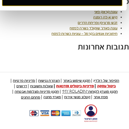
סטים אחרונים
עוגת קראק פאי
קיש א-לה רומנה
דבש מרציפן ופריחת הדרים
עוגת פאדג' שוקולד כשרה לפסח
חיתוכיות אגוזים בקרמל – עוגיות כשרות לפסח
ובות אחרונות
הסיפור של רולדין
תקנון שימוש באתר
הצהרת נגישות
מדיניות פרטיות
ביטול עסקה
מדיניות ביטולים וסדנאות
שאלות ותשובות
דרושים
תקנון מועדון לקוחות "MY ROLADIN"
תקנון מדיניות מצלמות אבטחה
מפת אתר
קטלוג מגשי אירוח
מארזי מתנה
מתחם החגים