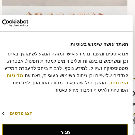
האתר עושה שימוש בעוגיות
אנו אוספים ומעבדים מידע אישי ומזהה הנוגע לשימושך באתר, 
וכן ומשתמשים בעוגיות וכלים דומים למטרות תפעול, אבטחה, 
סטטיסטיקה ושיווק. למידע נוסף, לרבות ביחס להעברת המידע 
לצדדים שלישיים וכן ניהול השימוש בעוגיות, ראה את 
מדיניות 
סם
מסך
464 × 535
הפרטיות
. המשך הגלישה באתר מהווה הסכמתך למדיניות 
ריך
מלא
יבת תגובה
הפרטיות ולאיסוף ועיבוד מידע כאמור.
להתחבר למערכת
כדי לכתוב תגובה.
ווט
הצג פרטים
סם ב
הטבות מיוחדות
:
חיפוש
סגור