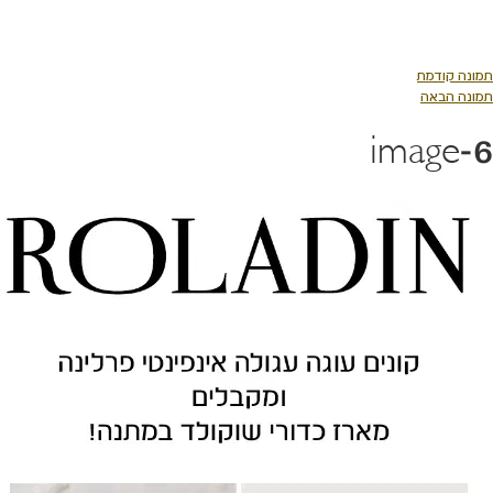
ג
וכן
רכזי
ונה קודמת
ונה הבאה
image-