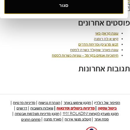
יווט
רסם ב
הטבות מיוחדות
סגור
ש:
חיפוש
וסטים אחרונים
עוגת קראק פאי
קיש א-לה רומנה
דבש מרציפן ופריחת הדרים
עוגת פאדג' שוקולד כשרה לפסח
חיתוכיות אגוזים בקרמל – עוגיות כשרות לפסח
גובות אחרונות
הסיפור של רולדין
תקנון שימוש באתר
הצהרת נגישות
מדיניות פרטיות
ביטול עסקה
מדיניות ביטולים וסדנאות
שאלות ותשובות
דרושים
תקנון מועדון לקוחות "MY ROLADIN"
תקנון מדיניות מצלמות אבטחה
מפת אתר
קטלוג מגשי אירוח
מארזי מתנה
מתחם החגים