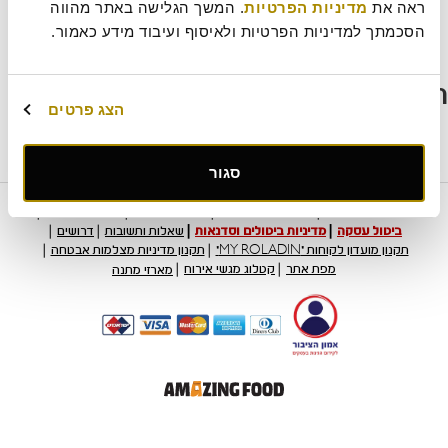
ראה את 
מדיניות הפרטיות
. המשך הגלישה באתר מהווה 
דבש מרציפן ופריחת הדרים
עוגת פאדג' שוקולד כשרה לפסח
הסכמתך למדיניות הפרטיות ולאיסוף ועיבוד מידע כאמור.
חיתוכיות אגוזים בקרמל – עוגיות כשרות לפסח
תגובות אחרונות
הצג פרטים
סגור
הסיפור של רולדין
תקנון שימוש באתר
הצהרת נגישות
מדיניות פרטיות
ביטול עסקה
מדיניות ביטולים וסדנאות
שאלות ותשובות
דרושים
תקנון מועדון לקוחות "MY ROLADIN"
תקנון מדיניות מצלמות אבטחה
מפת אתר
קטלוג מגשי אירוח
מארזי מתנה
קישור
לאתר
חיצוני
-