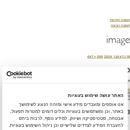
לג
תוכן
מרכזי
תמונה קודמת
תמונה הבאה
image
ורסם
מסך
18 בדצמבר 2024
556 × 647
תאריך
מלא
כתיבת תגובה
יש
להתחבר למערכת
כדי לכתוב תגובה.
יווט
פורסם ב
הטבות מיוחדות
פש:
האתר עושה שימוש בעוגיות
חיפוש
אנו אוספים ומעבדים מידע אישי ומזהה הנוגע לשימושך 
פוסטים אחרונים
באתר, וכן ומשתמשים בעוגיות וכלים דומים למטרות תפעול, 
אבטחה, סטטיסטיקה ושיווק. למידע נוסף, לרבות ביחס 
עוגת קראק פאי
להעברת המידע לצדדים שלישיים וכן ניהול השימוש בעוגיות, 
קיש א-לה רומנה