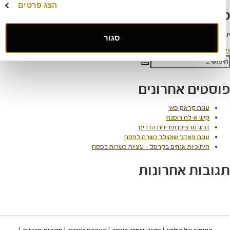
ריך
מלא
הצג פרטים
תיבת תגובה
להתחבר למערכת
כדי לכתוב תגובה.
סגור
ווט
סם ב
הטבות מיוחדות
ש:
חיפוש
סטים אחרונים
עוגת קראק פאי
קיש א-לה רומנה
דבש מרציפן ופריחת הדרים
עוגת פאדג' שוקולד כשרה לפסח
חיתוכיות אגוזים בקרמל – עוגיות כשרות לפסח
ובות אחרונות