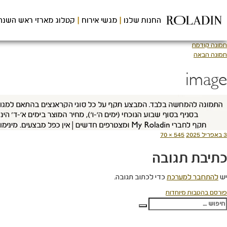
לג
תוכן
החנות שלנו
מגשי אירוח
קטלוג מארזי ראש השנה
מרכזי
תמונה קודמת
תמונה הבאה
image
ורסם
מסך
3 באפריל 2025
545 × 70
תאריך
מלא
כתיבת תגובה
יש
להתחבר למערכת
כדי לכתוב תגובה.
יווט
פורסם ב
הטבות מיוחדות
פש:
חיפוש