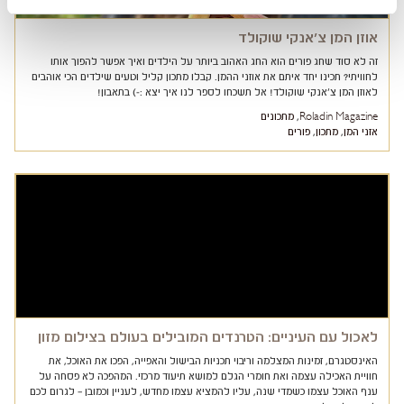
אוזן המן צ'אנקי שוקולד
זה לא סוד שחג פורים הוא החג האהוב ביותר על הילדים ואיך אפשר להפוך אותו
לחוויתי? תכינו יחד איתם את אוזני ההמן. קבלו מתכון קליל וטעים שילדים הכי אוהבים
לאוזן המן צ'אנקי שוקולד! אל תשכחו לספר לנו איך יצא :-) בתאבון!
Roladin Magazine
,
מתכונים
אזני המן
,
מתכון
,
פורים
לאכול עם העיניים: הטרנדים המובילים בעולם בצילום מזון
האינסטגרם, זמינות המצלמה וריבוי תכניות הבישול והאפייה, הפכו את האוכל, את
חוויית האכילה עצמה ואת חומרי הגלם למושא תיעוד מרכזי. המהפכה לא פסחה על
ענף האוכל עצמו כשמדי שנה, עליו להמציא עצמו מחדש, לעניין וכמובן – לגרום לכם