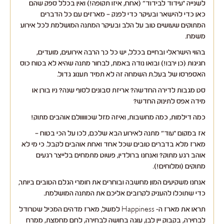
לשנייה "עידוד לבידוד" (אחח, איזו תקופה!) ואין בכלל ספק שהם
כאן כדי להישאר ובעיקר כדי לפנק – מארזים עם כל הדברים
המתוקים שעושים טוב על הלב ובעיקר המתנה המושלמת לכל אירוע
משמח.
בהווי הישראלי ובחיים בכלל, יש כל כך הרבה אירועים, מועדים,
חגיגות (כן ירבו!) ובואו נודה באמת, לבחור מתנה שהיא לא בטוח כוס
האספרסו של בעל.ת השמחה זה לא תמיד תענוג גדול.
סט מגבות לדירה החדשה? אריזת סבונים לסוף שנה? ניו בורן או
מידה אפס לתינוק החדש?
כמה דילמות, כמה מחשבות, ואיזה מזל שכווווולם אוהבים מתוק!
אז במקום "עוד" מתנה לאירוע הבא שלכם, לכו על הכי בטוח –
מארז מלא בדברים טובים שכל אחד ואחת אוהבים לקבל. כי מי לא
אוהב רגע מתוק? ואנחנו ברולדין, פשוט מתמחים בלייצר רגעים
מתוקים (ומלוחים!).
אנחנו משקיעים המון מחשבה ובוחרים את חומרי הגלם הטובים ביותר,
כדי שתוכלו להעניק לקרובים אליכם את המתנה המושלמת.
תראו את מארז ה- Happiness למשל, מארז מדהים המכיל שטרודל
לבחירה, בקבוק יין לבן, עוגה בחושה לבחירה, לחם מחמצת, ממרח