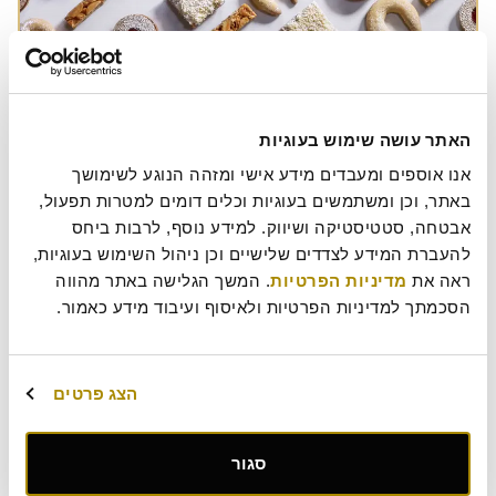
5 רעיונות ל"בית מארח"
האתר עושה שימוש בעוגיות
אתם מסתכלים על היומן. וכן, זה שם – כחול על גבי גוגל קלנדר. עוד שבוע תורכם
אנו אוספים ומעבדים מידע אישי ומזהה הנוגע לשימושך 
להיות "בית מארח" (דמיינו מוזיקה דרמטית במיוחד עכשיו). למי שעוד לא זכה להכיר
באתר, וכן ומשתמשים בעוגיות וכלים דומים למטרות תפעול, 
את האירוע, מדובר בפעילות גיבוש לילדי הגן או בית הספר היסודי. הילדים מחולקים
לקבוצות אקראיות על פי כמות הילדים בכיתה (בדרך כלל 5-8 ילדים בקבוצה). בכל …
אבטחה, סטטיסטיקה ושיווק. למידע נוסף, לרבות ביחס 
להמשיך לקרוא מארזי מתנה מתוקים – טרנד על זמני
להעברת המידע לצדדים שלישיים וכן ניהול השימוש בעוגיות, 
Roladin Magazine
,
אירוח
,
השראות
ראה את 
מדיניות הפרטיות
. המשך הגלישה באתר מהווה 
בית מארח
,
חגיגה
,
יום הולדת
,
ילדים
,
קרואסון
,
רעיונות לפעילות
הסכמתך למדיניות הפרטיות ולאיסוף ועיבוד מידע כאמור.
הצג פרטים
סגור