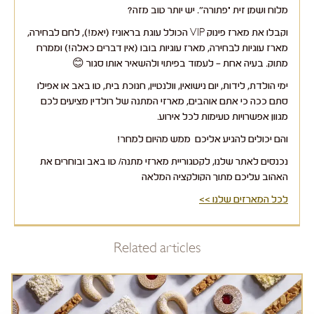
מלוח ושמן זית "פתורה". יש יותר טוב מזה?
וקבלו את מארז פינוק VIP הכולל עוגת בראוניז (יאמ!), לחם לבחירה,
מארז עוגיות לבחירה, מארז עוגיות בובו (אין דברים כאלה!) וממרח
מתוק. בעיה אחת – לעמוד בפיתוי ולהשאיר אותו סגור 😊
ימי הולדת, לידות, יום נישואין, וולנטיין, חנוכת בית, טו באב או אפילו
סתם ככה כי אתם אוהבים, מארזי המתנה של רולדין מציעים לכם
מגוון אפשרויות טעימות לכל אירוע.
והם יכולים להגיע אליכם ממש מהיום למחר!
נכנסים לאתר שלנו, לקטגוריית מארזי מתנה/ טו באב ובוחרים את
האהוב עליכם מתוך הקולקציה המלאה
לכל המארזים שלנו >>
Related articles