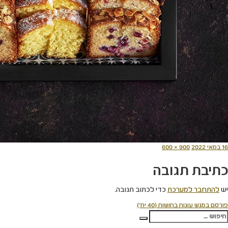
ורסם
מסך
16 במאי 2022
900 × 600
תאריך
מלא
כתיבת תגובה
יש
להתחבר למערכת
כדי לכתוב תגובה.
יווט
פורסם ב
מגש עוגות בחושות (40 יח')
פש:
חיפוש