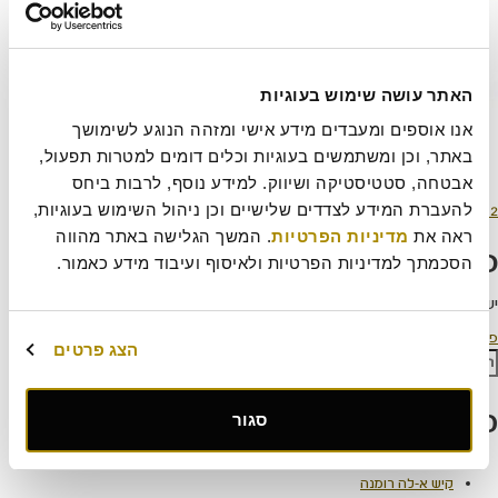
האתר עושה שימוש בעוגיות
אנו אוספים ומעבדים מידע אישי ומזהה הנוגע לשימושך 
באתר, וכן ומשתמשים בעוגיות וכלים דומים למטרות תפעול, 
אבטחה, סטטיסטיקה ושיווק. למידע נוסף, לרבות ביחס 
ורסם
מסך
להעברת המידע לצדדים שלישיים וכן ניהול השימוש בעוגיות, 
12 בנובמבר 2024
300 × 500
תאריך
מלא
ראה את 
מדיניות הפרטיות
. המשך הגלישה באתר מהווה 
כתיבת תגובה
הסכמתך למדיניות הפרטיות ולאיסוף ועיבוד מידע כאמור.
יש
להתחבר למערכת
כדי לכתוב תגובה.
יווט
פורסם ב
פרחים
הצג פרטים
פש:
חיפוש
פוסטים אחרונים
סגור
עוגת קראק פאי
קיש א-לה רומנה