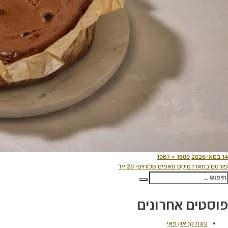
ורסם
מסך
14 במאי 2026
1600 × 1067
יווט
תאריך
מלא
פורסם ב
מארז מיקס מאפים מלוחים- 20 יח'
פש:
חיפוש
פוסטים אחרונים
עוגת קראק פאי