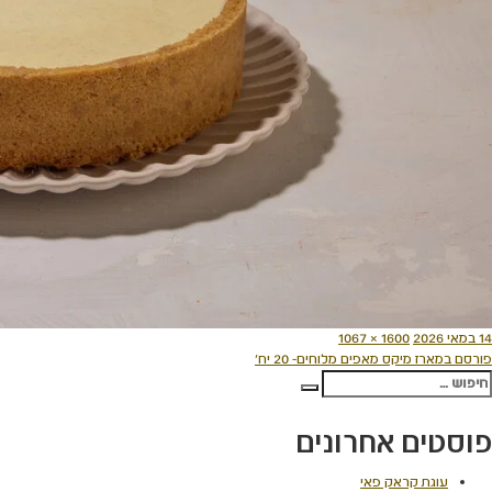
ורסם
מסך
14 במאי 2026
1600 × 1067
יווט
תאריך
מלא
פורסם ב
מארז מיקס מאפים מלוחים- 20 יח'
פש:
חיפוש
פוסטים אחרונים
עוגת קראק פאי