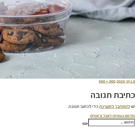
ורסם
מסך
8 ביוני 2020
900 × 600
תאריך
מלא
כתיבת תגובה
יש
להתחבר למערכת
כדי לכתוב תגובה.
יווט
פורסם ב
עוגיות דאבל צ'אנקס
פש:
חיפוש