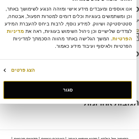
אריך
מלא
תיבת תגובה
אנו אוספים ומעבדים מידע אישי ומזהה הנוגע לשימושך באתר, 
וכן ומשתמשים בעוגיות וכלים דומים למטרות תפעול, אבטחה, 
להתחבר למערכת
כדי לכתוב תגובה.
סטטיסטיקה ושיווק. למידע נוסף, לרבות ביחס להעברת המידע 
ווט
רסם ב
לחם מחמצת שיפון
לצדדים שלישיים וכן ניהול השימוש בעוגיות, ראה את 
מדיניות 
ש:
הפרטיות
. המשך הגלישה באתר מהווה הסכמתך למדיניות 
חיפוש
הפרטיות ולאיסוף ועיבוד מידע כאמור.
וסטים אחרונים
עוגת קראק פאי
הצג פרטים
קיש א-לה רומנה
דבש מרציפן ופריחת הדרים
עוגת פאדג' שוקולד כשרה לפסח
חיתוכיות אגוזים בקרמל – עוגיות כשרות לפסח
סגור
גובות אחרונות