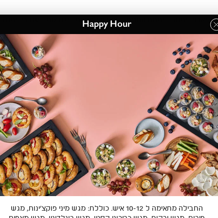
מארזי מתנה
מתחם החגים
מועדון לקוחות
סדנאות
שוברי מתנה
Happy Hour
»
חבילות אירוח
»
Happy Hour
החבילה מתאימה ל 10-12 איש. כוללת: מגש מיני פוקצ'ינות, מגש