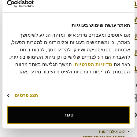
בריסטה
אופה
האתר עושה שימוש בעוגיות
עובד/ת דלפק
אנו אוספים ומעבדים מידע אישי ומזהה הנוגע לשימושך 
באתר, וכן ומשתמשים בעוגיות וכלים דומים למטרות תפעול, 
עובד/ת דלפק
אבטחה, סטטיסטיקה ושיווק. למידע נוסף, לרבות ביחס 
להעברת המידע לצדדים שלישיים וכן ניהול השימוש בעוגיות, 
ראה את 
מדיניות הפרטיות
. המשך הגלישה באתר מהווה 
בריסטה
הסכמתך למדיניות הפרטיות ולאיסוף ועיבוד מידע כאמור.
Post
מוד
עמוד
עמוד
1
2
3
עמוד הבא
paginatio
הצג פרטים
פש:
חיפוש
פוסטים אחרונים
סגור
עוגת קראק פאי
קיש א-לה רומנה