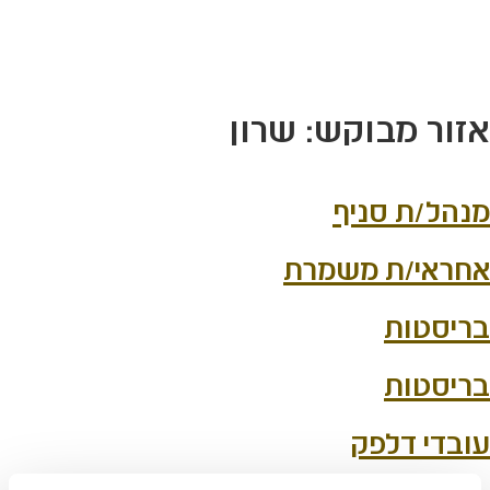
לג
תוכן
מרכזי
אזור מבוקש:
שרון
מנהל/ת סניף
אחראי/ת משמרת
בריסטות
בריסטות
עובדי דלפק