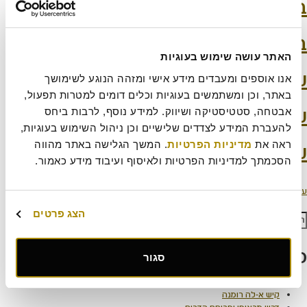
בריסטות
בריסטות
האתר עושה שימוש בעוגיות
עובדי דלפק
אנו אוספים ומעבדים מידע אישי ומזהה הנוגע לשימושך 
באתר, וכן ומשתמשים בעוגיות וכלים דומים למטרות תפעול, 
עובדי מטבח
אבטחה, סטטיסטיקה ושיווק. למידע נוסף, לרבות ביחס 
להעברת המידע לצדדים שלישיים וכן ניהול השימוש בעוגיות, 
ראה את 
מדיניות הפרטיות
. המשך הגלישה באתר מהווה 
עובדי דלפק
הסכמתך למדיניות הפרטיות ולאיסוף ועיבוד מידע כאמור.
Post
עמוד
עמוד
עמוד
עמוד קודם
1
2
3
paginatio
הצג פרטים
פש:
חיפוש
פוסטים אחרונים
סגור
עוגת קראק פאי
קיש א-לה רומנה