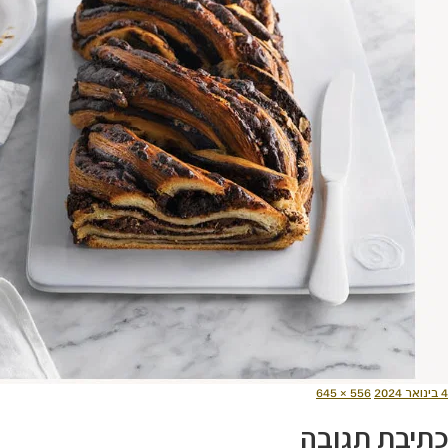
ורסם
מסך
4 בינואר 2024
556 × 645
תאריך
מלא
כתיבת תגובה