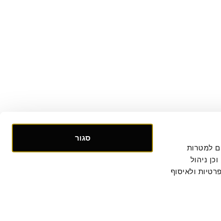
סגור
אנו אוספים ומעבדים מידע אישי ומזהה הנוגע לשימושך באתר, וכן ומשתמשים בעוגיות וכלים דומים למטרות 
תפעול, אבטחה, סטטיסטיקה ושיווק. למידע נוסף, לרבות ביחס להעברת המידע לצדדים שלישיים וכן ניהול 
. המשך הגלישה באתר מהווה הסכמתך למדיניות הפרטיות ולאיסוף 
קישור