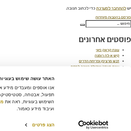
יש
להתחבר למערכת
כדי לכתוב תגובה.
יווט
פורסם ב
הטבות מיוחדות
פש:
חיפוש
פוסטים אחרונים
עוגת קראק פאי
קיש א-לה רומנה
דבש מרציפן ופריחת הדרים
עוגת פאדג' שוקולד כשרה לפסח
חיתוכיות אגוזים בקרמל – עוגיות כשרות לפסח
האתר עושה שימוש בעוגיות
תגובות אחרונות
השימוש בעוגיות, ראה את 
מד
הסיפור של רולדין
תקנון שימוש באתר
הצהרת נגישות
מדיניות פרטיות
ביטול 
תקנון מועדון לקוחות "MY ROLADIN"
תקנון מדיניות מצלמות אבטחה
מפת אתר
ועיבוד מידע כאמור.
הצג פרטים