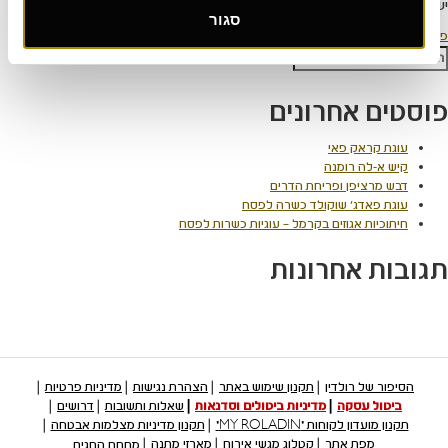
יש
להתחבר למערכת
כדי לכתוב תגובה.
סגור
יווט
פורסם ב
הטבות מיוחדות
פש:
חיפוש
פוסטים אחרונים
עוגת קראק פאי
קיש א-לה רומנה
דבש מרציפן ופריחת הדרים
עוגת פאדג' שוקולד כשרה לפסח
חיתוכיות אגוזים בקרמל – עוגיות כשרות לפסח
תגובות אחרונות
הסיפור של רולדין
תקנון שימוש באתר
הצהרת נגישות
מדיניות פרטיות
ביטול עסקה
מדיניות ביטולים וסדנאות
שאלות ותשובות
דרושים
תקנון מועדון לקוחות "MY ROLADIN"
תקנון מדיניות מצלמות אבטחה
מפת אתר
קטלוג מגשי אירוח
מארזי מתנה
מתחם החגים