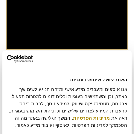
דבש מרציפן ופריחת הדרים
מתכון של עוגת דבש מרציפן הדרים זה בדיוק מה שאנחנו צריכים לשולחן
החג - עוגת דבש בשילוב מרציפן הדרים וקרמבל שקדים. שתבוא עלינו
שנה טובה, שלווה ובעיקר שקטה בתאבון
האתר עושה שימוש בעוגיות
מתכונים
אנו אוספים ומעבדים מידע אישי ומזהה הנוגע לשימושך 
מתכון
,
עוגת דבש
,
ראש השנה
באתר, וכן ומשתמשים בעוגיות וכלים דומים למטרות תפעול, 
אבטחה, סטטיסטיקה ושיווק. למידע נוסף, לרבות ביחס 
להעברת המידע לצדדים שלישיים וכן ניהול השימוש בעוגיות, 
ראה את 
מדיניות הפרטיות
. המשך הגלישה באתר מהווה 
הסכמתך למדיניות הפרטיות ולאיסוף ועיבוד מידע כאמור.