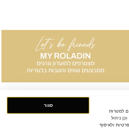
סגור
אנו אוספים ומעבדים מידע אישי ומזהה הנוגע לשימושך באתר, וכן ומשתמשים בעוגיות וכלים דומים למטרות 
תפעול, אבטחה, סטטיסטיקה ושיווק. למידע נוסף, לרבות ביחס להעברת המידע לצדדים שלישיים וכן ניהול 
. המשך הגלישה באתר מהווה הסכמתך למדיניות הפרטיות ולאיסוף 