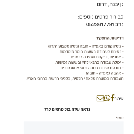
גן יבנה, דרום
לבירור פרטים נוספים:
נדב 0523617791
דרישות התפקיד
– ניסיון קודם באפייה – חובה (ניסיון מקצועי יתרון)
– זמינות לעבודה בשעות בוקר מוקדמות
– אחריות, דייקנות ועמידה בזמנים
– יכולת עבודה בתנאי לחץ ובשעות גמישות
– תודעת שירות גבוהה ויחסי אנוש טובים
– אהבה לאפייה – חובה!
העבודה במשרה מלאה / חלקית, בסניפי הרשת ברחבי הארץ.
שיתוף
נראה שזה בול מתאים לך?
שם*