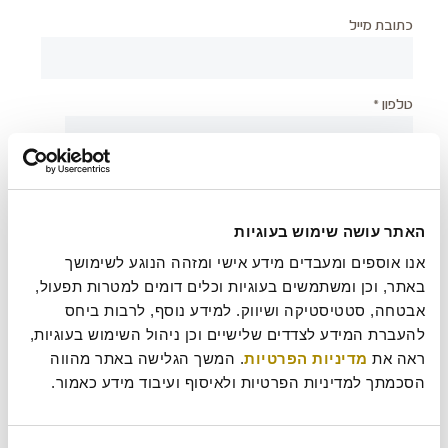
כתובת מייל
טלפון *
יישוב *
האתר עושה שימוש בעוגיות
צירוף קובץ
אנו אוספים ומעבדים מידע אישי ומזהה הנוגע לשימושך 
באתר, וכן ומשתמשים בעוגיות וכלים דומים למטרות תפעול, 
אבטחה, סטטיסטיקה ושיווק. למידע נוסף, לרבות ביחס 
להעברת המידע לצדדים שלישיים וכן ניהול השימוש בעוגיות, 
ראה את 
מדיניות הפרטיות
. המשך הגלישה באתר מהווה 
בעת שליחת טופס זה אני מאשר/ת כי קראתי את
מדיניות
?
הפרטיות
של רולדין
הסכמתך למדיניות הפרטיות ולאיסוף ועיבוד מידע כאמור.
עוד משהו נחמד שכדאי שנדע עלייך?