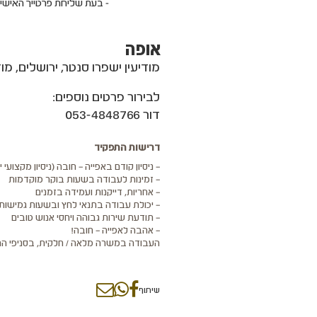
- בעת שליחת פרטייך האישי
אופה
מודיעין ישפרו סנטר, ירושלים, מוד
לבירור פרטים נוספים:
דור 053-4848766
דרישות התפקיד
– ניסיון קודם באפייה – חובה (ניסיון מקצועי י
– זמינות לעבודה בשעות בוקר מוקדמות
– אחריות, דייקנות ועמידה בזמנים
– יכולת עבודה בתנאי לחץ ובשעות גמישות
– תודעת שירות גבוהה ויחסי אנוש טובים
– אהבה לאפייה – חובה!
העבודה במשרה מלאה / חלקית, בסניפי ה
שיתוף