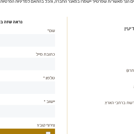
ים הנך מאשר/ת שפרטייך יישמרו במאגר החברה, והכל בהתאם למדיניות הפרטיו
נראה שזה בו
יעין
שם*
כתובת מייל
תרון)
טלפון *
יישוב *
רשת ברחבי הארץ.
צירוף קובץ