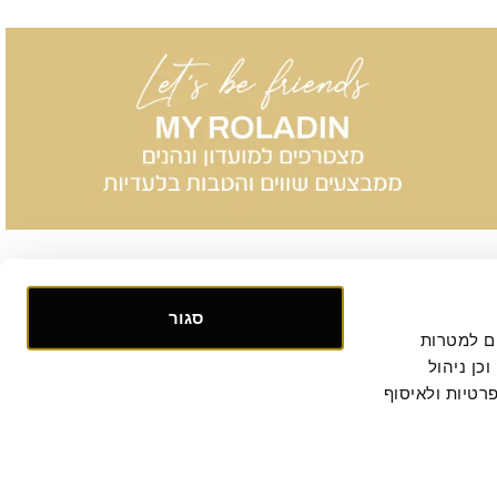
סגור
אנו אוספים ומעבדים מידע אישי ומזהה הנוגע לשימושך באתר, וכן ומשתמשים בעוגיות וכלים דומים למטרות 
תפעול, אבטחה, סטטיסטיקה ושיווק. למידע נוסף, לרבות ביחס להעברת המידע לצדדים שלישיים וכן ניהול 
. המשך הגלישה באתר מהווה הסכמתך למדיניות הפרטיות ולאיסוף 
קישור