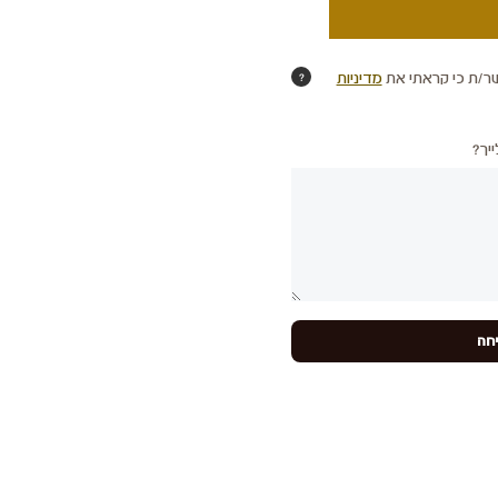
ר/ת כי קראתי את
מדיניות
?
יך?