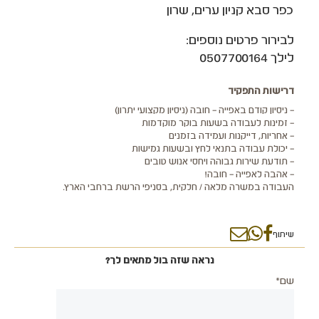
כפר סבא קניון ערים, שרון
לבירור פרטים נוספים:
לילך 0507700164
דרישות התפקיד
– ניסיון קודם באפייה – חובה (ניסיון מקצועי יתרון)
– זמינות לעבודה בשעות בוקר מוקדמות
– אחריות, דייקנות ועמידה בזמנים
– יכולת עבודה בתנאי לחץ ובשעות גמישות
– תודעת שירות גבוהה ויחסי אנוש טובים
– אהבה לאפייה – חובה!
העבודה במשרה מלאה / חלקית, בסניפי הרשת ברחבי הארץ.
שיתוף
נראה שזה בול מתאים לך?
שם*