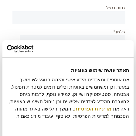
כתובת מייל
טלפון *
יישוב *
האתר עושה שימוש בעוגיות
צירוף קובץ
אנו אוספים ומעבדים מידע אישי ומזהה הנוגע לשימושך 
באתר, וכן ומשתמשים בעוגיות וכלים דומים למטרות תפעול, 
אבטחה, סטטיסטיקה ושיווק. למידע נוסף, לרבות ביחס 
להעברת המידע לצדדים שלישיים וכן ניהול השימוש בעוגיות, 
ראה את 
מדיניות הפרטיות
. המשך הגלישה באתר מהווה 
בעת שליחת טופס זה אני מאשר/ת כי קראתי את
מדיניות
?
הפרטיות
של רולדין
הסכמתך למדיניות הפרטיות ולאיסוף ועיבוד מידע כאמור.
עוד משהו נחמד שכדאי שנדע עלייך?