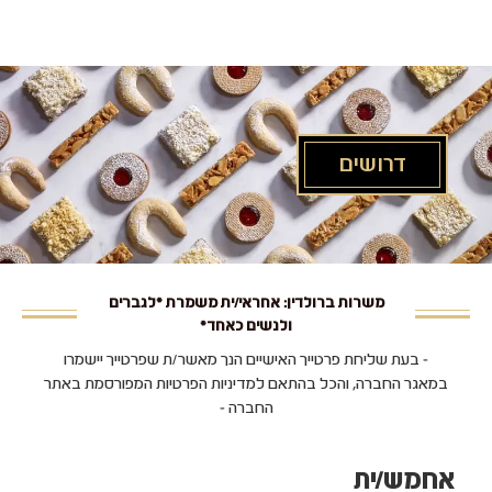
לג
תוכן
מרכזי
דרושים
משרות ברולדין: אחראי/ית משמרת *לגברים
ולנשים כאחד*
- בעת שליחת פרטייך האישיים הנך מאשר/ת שפרטייך יישמרו
במאגר החברה, והכל בהתאם למדיניות הפרטיות המפורסמת באתר
החברה -
אחמש/ית