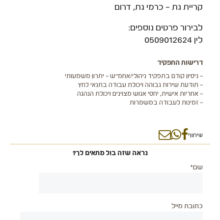
קריית גת – כרמי גת, דרום
לבירור פרטים נוספים:
לין 0509012624
דרישות התפקיד
– ניסיון קודם בתפקיד ניהולי/אחמ"ש – יתרון משמעותי
– תודעת שירות גבוהה ויכולת עבודה בתנאי לחץ
– אחריות אישית, יחסי אנוש מצוינים ויכולת הנהגה
– זמינות לעבודה במשמרות
שיתוף
נראה שזה בול מתאים לך?
שם*
כתובת מייל