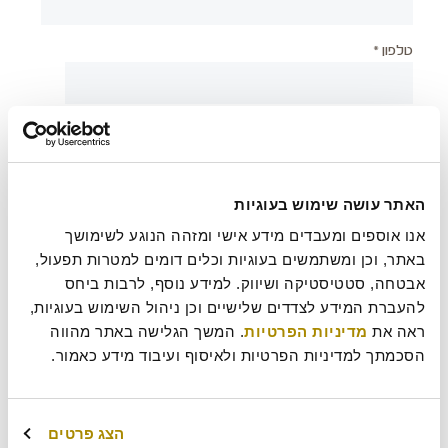
טלפון *
יישוב *
האתר עושה שימוש בעוגיות
צירוף קובץ
אנו אוספים ומעבדים מידע אישי ומזהה הנוגע לשימושך 
באתר, וכן ומשתמשים בעוגיות וכלים דומים למטרות תפעול, 
אבטחה, סטטיסטיקה ושיווק. למידע נוסף, לרבות ביחס 
בעת שליחת טופס זה אני מאשר/ת כי קראתי את
מדיניות
להעברת המידע לצדדים שלישיים וכן ניהול השימוש בעוגיות, 
?
הפרטיות
של רולדין
ראה את 
מדיניות הפרטיות
. המשך הגלישה באתר מהווה 
הסכמתך למדיניות הפרטיות ולאיסוף ועיבוד מידע כאמור.
עוד משהו נחמד שכדאי שנדע עלייך?
הצג פרטים