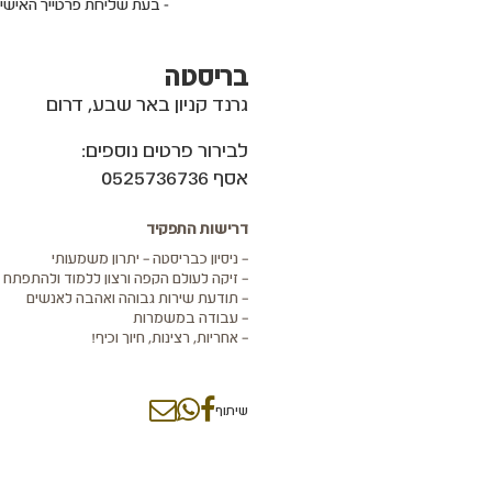
- בעת שליחת פרטייך האישי
בריסטה
גרנד קניון באר שבע, דרום
לבירור פרטים נוספים:
אסף 0525736736
דרישות התפקיד
– ניסיון כבריסטה – יתרון משמעותי
– זיקה לעולם הקפה ורצון ללמוד ולהתפתח
– תודעת שירות גבוהה ואהבה לאנשים
– עבודה במשמרות
– אחריות, רצינות, חיוך וכיף!
שיתוף