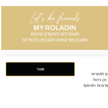
סגור
אנו אוספים ומעבדים מידע אישי ומזהה הנוגע לשימושך באתר, וכן ומשתמשים בעוגיות וכלים דומים למטרות 
תפעול, אבטחה, סטטיסטיקה ושיווק. למידע נוסף, לרבות ביחס להעברת המידע לצדדים שלישיים וכן ניהול 
. המשך הגלישה באתר מהווה הסכמתך למדיניות הפרטיות ולאיסוף 
קישור