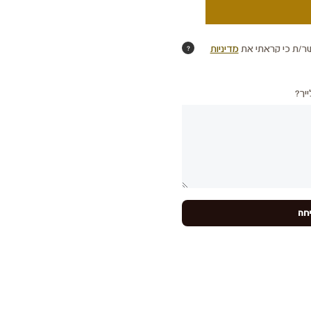
ר/ת כי קראתי את
מדיניות
?
יך?