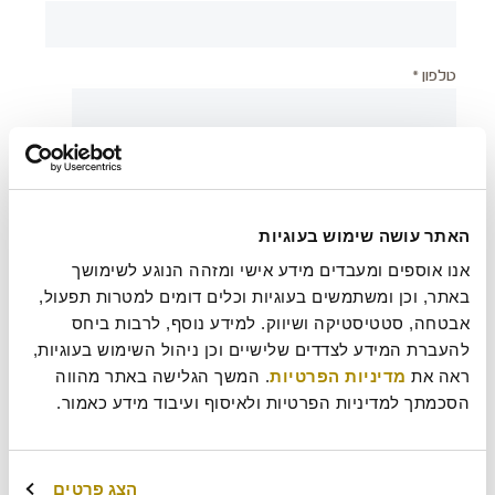
טלפון *
יישוב *
האתר עושה שימוש בעוגיות
צירוף קובץ
אנו אוספים ומעבדים מידע אישי ומזהה הנוגע לשימושך 
באתר, וכן ומשתמשים בעוגיות וכלים דומים למטרות תפעול, 
אבטחה, סטטיסטיקה ושיווק. למידע נוסף, לרבות ביחס 
להעברת המידע לצדדים שלישיים וכן ניהול השימוש בעוגיות, 
בעת שליחת טופס זה אני מאשר/ת כי קראתי את
מדיניות
?
ראה את 
מדיניות הפרטיות
. המשך הגלישה באתר מהווה 
הפרטיות
של רולדין
הסכמתך למדיניות הפרטיות ולאיסוף ועיבוד מידע כאמור.
עוד משהו נחמד שכדאי שנדע עלייך?
הצג פרטים