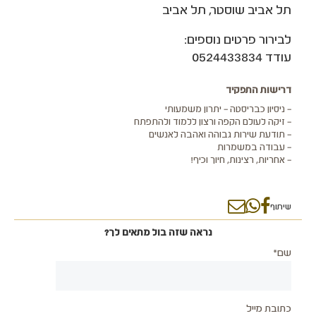
תל אביב שוסטר, תל אביב
לבירור פרטים נוספים:
עודד 0524433834
דרישות התפקיד
– ניסיון כבריסטה – יתרון משמעותי
– זיקה לעולם הקפה ורצון ללמוד ולהתפתח
– תודעת שירות גבוהה ואהבה לאנשים
– עבודה במשמרות
– אחריות, רצינות, חיוך וכיף!
שיתוף
נראה שזה בול מתאים לך?
שם*
כתובת מייל