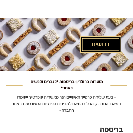
לג
תוכן
מרכזי
דרושים
משרות ברולדין: בריסטות *לגברים ולנשים
כאחד*
- בעת שליחת פרטייך האישיים הנך מאשר/ת שפרטייך יישמרו
במאגר החברה, והכל בהתאם למדיניות הפרטיות המפורסמת באתר
החברה -
בריסטה