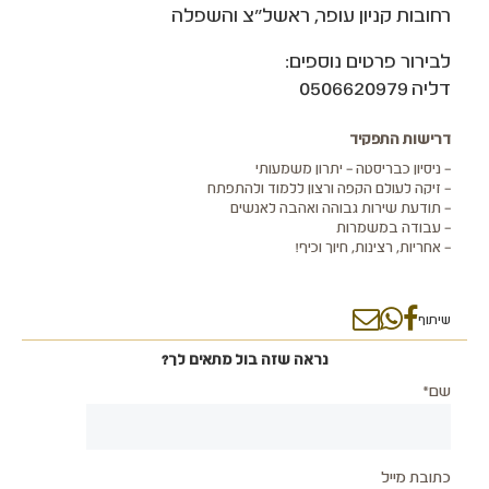
רחובות קניון עופר, ראשל"צ והשפלה
לבירור פרטים נוספים:
דליה 0506620979
דרישות התפקיד
– ניסיון כבריסטה – יתרון משמעותי
– זיקה לעולם הקפה ורצון ללמוד ולהתפתח
– תודעת שירות גבוהה ואהבה לאנשים
– עבודה במשמרות
– אחריות, רצינות, חיוך וכיף!
שיתוף
נראה שזה בול מתאים לך?
שם*
כתובת מייל