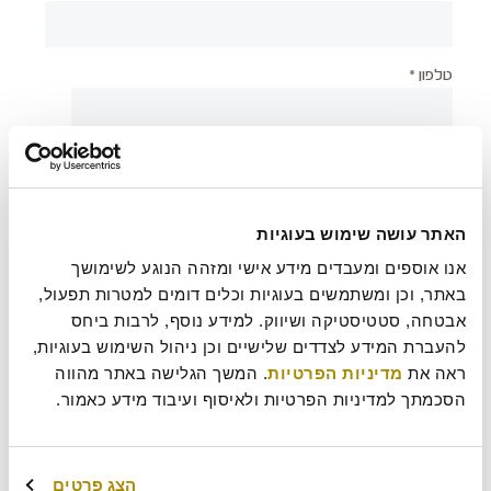
טלפון *
יישוב *
האתר עושה שימוש בעוגיות
צירוף קובץ
אנו אוספים ומעבדים מידע אישי ומזהה הנוגע לשימושך 
באתר, וכן ומשתמשים בעוגיות וכלים דומים למטרות תפעול, 
אבטחה, סטטיסטיקה ושיווק. למידע נוסף, לרבות ביחס 
להעברת המידע לצדדים שלישיים וכן ניהול השימוש בעוגיות, 
בעת שליחת טופס זה אני מאשר/ת כי קראתי את
מדיניות
?
ראה את 
מדיניות הפרטיות
. המשך הגלישה באתר מהווה 
הפרטיות
של רולדין
הסכמתך למדיניות הפרטיות ולאיסוף ועיבוד מידע כאמור.
עוד משהו נחמד שכדאי שנדע עלייך?
הצג פרטים