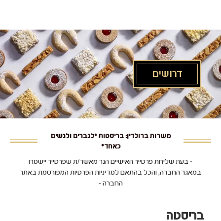
לג
תוכן
מרכזי
דרושים
משרות ברולדין: בריסטות *לגברים ולנשים
כאחד*
- בעת שליחת פרטייך האישיים הנך מאשר/ת שפרטייך יישמרו
במאגר החברה, והכל בהתאם למדיניות הפרטיות המפורסמת באתר
החברה -
בריסטה