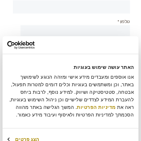
טלפון *
יישוב *
האתר עושה שימוש בעוגיות
צירוף קובץ
אנו אוספים ומעבדים מידע אישי ומזהה הנוגע לשימושך 
באתר, וכן ומשתמשים בעוגיות וכלים דומים למטרות תפעול, 
אבטחה, סטטיסטיקה ושיווק. למידע נוסף, לרבות ביחס 
להעברת המידע לצדדים שלישיים וכן ניהול השימוש בעוגיות, 
בעת שליחת טופס זה אני מאשר/ת כי קראתי את
מדיניות
?
ראה את 
מדיניות הפרטיות
. המשך הגלישה באתר מהווה 
הפרטיות
של רולדין
הסכמתך למדיניות הפרטיות ולאיסוף ועיבוד מידע כאמור.
עוד משהו נחמד שכדאי שנדע עלייך?
הצג פרטים