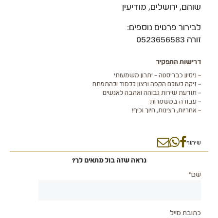
שוהם, ירושלים, מודיעין
לבירור פרטים נוספים:
זורה 0523656583
דרישות התפקיד
– ניסיון כבריסטה – יתרון משמעותי
– זיקה לעולם הקפה ורצון ללמוד ולהתפתח
– תודעת שירות גבוהה ואהבה לאנשים
– עבודה במשמרות
– אחריות, רצינות, חיוך וכיף!
שיתוף
נראה שזה בול מתאים לך?
שם*
כתובת מייל