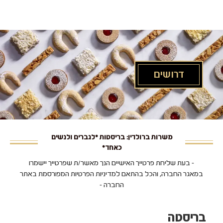
לג
תוכן
מרכזי
דרושים
משרות ברולדין: בריסטות *לגברים ולנשים
כאחד*
- בעת שליחת פרטייך האישיים הנך מאשר/ת שפרטייך יישמרו
במאגר החברה, והכל בהתאם למדיניות הפרטיות המפורסמת באתר
החברה -
בריסטה