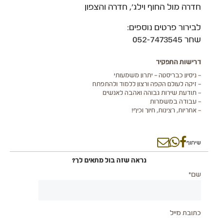
חדרה מול החוף וילג', חדרה והצפון
לבירור פרטים נוספים:
שחר 052-7473545
דרישות התפקיד
– ניסיון כבריסטה – יתרון משמעותי
– זיקה לעולם הקפה ורצון ללמוד ולהתפתח
– תודעת שירות גבוהה ואהבה לאנשים
– עבודה במשמרות
– אחריות, רצינות, חיוך וכיף!
שיתוף
נראה שזה בול מתאים לך?
שם*
כתובת מייל