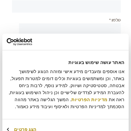
טלפון *
יישוב *
האתר עושה שימוש בעוגיות
צירוף קובץ
אנו אוספים ומעבדים מידע אישי ומזהה הנוגע לשימושך 
באתר, וכן ומשתמשים בעוגיות וכלים דומים למטרות תפעול, 
אבטחה, סטטיסטיקה ושיווק. למידע נוסף, לרבות ביחס 
להעברת המידע לצדדים שלישיים וכן ניהול השימוש בעוגיות, 
בעת שליחת טופס זה אני מאשר/ת כי קראתי את
מדיניות
?
ראה את 
מדיניות הפרטיות
. המשך הגלישה באתר מהווה 
הפרטיות
של רולדין
הסכמתך למדיניות הפרטיות ולאיסוף ועיבוד מידע כאמור.
עוד משהו נחמד שכדאי שנדע עלייך?
הצג פרטים