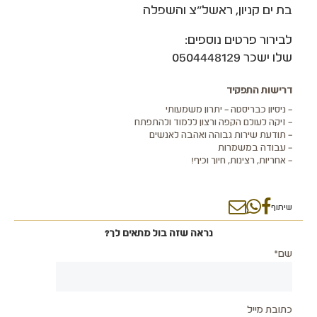
בת ים קניון, ראשל"צ והשפלה
לבירור פרטים נוספים:
שלו ישכר 0504448129
דרישות התפקיד
– ניסיון כבריסטה – יתרון משמעותי
– זיקה לעולם הקפה ורצון ללמוד ולהתפתח
– תודעת שירות גבוהה ואהבה לאנשים
– עבודה במשמרות
– אחריות, רצינות, חיוך וכיף!
שיתוף
נראה שזה בול מתאים לך?
שם*
כתובת מייל