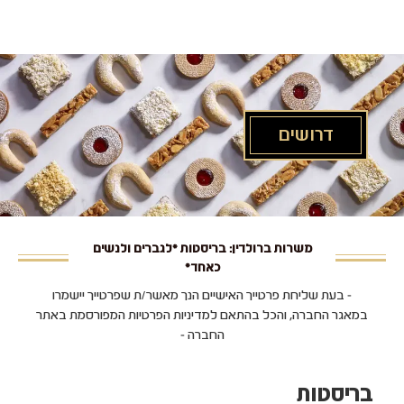
לג
תוכן
מרכזי
דרושים
משרות ברולדין: בריסטות *לגברים ולנשים
כאחד*
- בעת שליחת פרטייך האישיים הנך מאשר/ת שפרטייך יישמרו
במאגר החברה, והכל בהתאם למדיניות הפרטיות המפורסמת באתר
החברה -
בריסטות