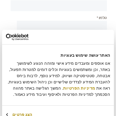
טלפון *
יישוב *
האתר עושה שימוש בעוגיות
צירוף קובץ
אנו אוספים ומעבדים מידע אישי ומזהה הנוגע לשימושך 
באתר, וכן ומשתמשים בעוגיות וכלים דומים למטרות תפעול, 
אבטחה, סטטיסטיקה ושיווק. למידע נוסף, לרבות ביחס 
להעברת המידע לצדדים שלישיים וכן ניהול השימוש בעוגיות, 
בעת שליחת טופס זה אני מאשר/ת כי קראתי את
מדיניות
?
ראה את 
מדיניות הפרטיות
. המשך הגלישה באתר מהווה 
הפרטיות
של רולדין
הסכמתך למדיניות הפרטיות ולאיסוף ועיבוד מידע כאמור.
עוד משהו נחמד שכדאי שנדע עלייך?
הצג פרטים