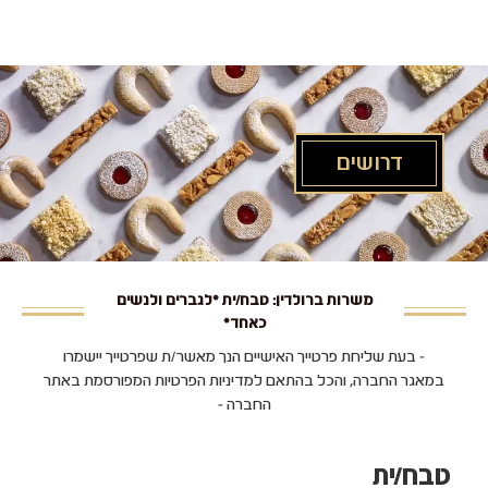
לג
תוכן
מרכזי
דרושים
משרות ברולדין: טבח/ית *לגברים ולנשים
כאחד*
- בעת שליחת פרטייך האישיים הנך מאשר/ת שפרטייך יישמרו
במאגר החברה, והכל בהתאם למדיניות הפרטיות המפורסמת באתר
החברה -
טבח/ית