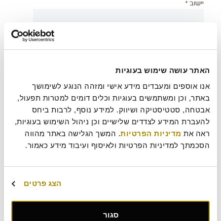
יישוב *
צירוף קובץ
האתר עושה שימוש בעוגיות
אנו אוספים ומעבדים מידע אישי ומזהה הנוגע לשימושך 
בעת שליחת טופס זה אני מאשר/ת כי קראתי את
מדיניות
?
באתר, וכן ומשתמשים בעוגיות וכלים דומים למטרות תפעול, 
הפרטיות
של רולדין
אבטחה, סטטיסטיקה ושיווק. למידע נוסף, לרבות ביחס 
להעברת המידע לצדדים שלישיים וכן ניהול השימוש בעוגיות, 
עוד משהו נחמד שכדאי שנדע עלייך?
ראה את 
מדיניות הפרטיות
. המשך הגלישה באתר מהווה 
הסכמתך למדיניות הפרטיות ולאיסוף ועיבוד מידע כאמור.
הצג פרטים
סגור