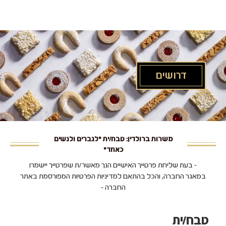
לג
תוכן
מרכזי
דרושים
משרות ברולדין: טבח/ית *לגברים ולנשים
כאחד*
- בעת שליחת פרטייך האישיים הנך מאשר/ת שפרטייך יישמרו
במאגר החברה, והכל בהתאם למדיניות הפרטיות המפורסמת באתר
החברה -
טבח/ית