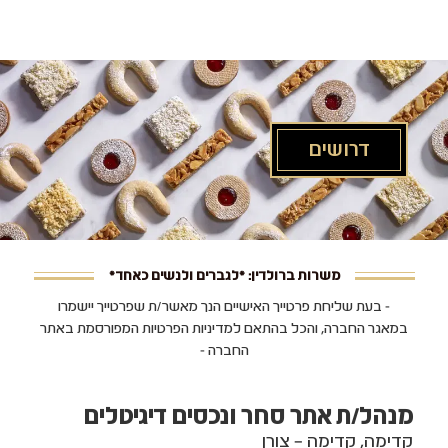
לג
תוכן
מרכזי
דרושים
משרות ברולדין: *לגברים ולנשים כאחד*
- בעת שליחת פרטייך האישיים הנך מאשר/ת שפרטייך יישמרו
במאגר החברה, והכל בהתאם למדיניות הפרטיות המפורסמת באתר
החברה -
מנהל/ת אתר סחר ונכסים דיגיטלים
קדימה, קדימה – צורן