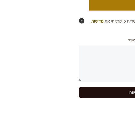
ר/ת כי קראתי את
מדיניות
?
יך?