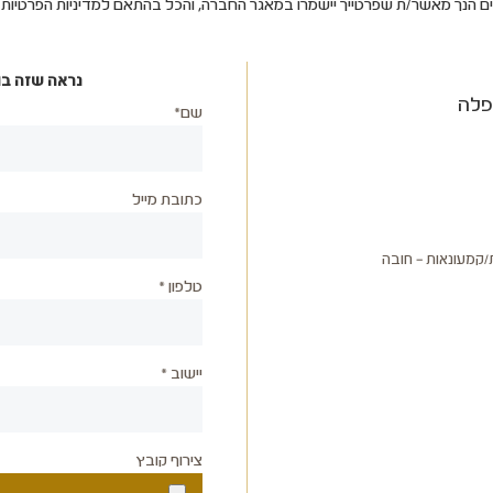
ים הנך מאשר/ת שפרטייך יישמרו במאגר החברה, והכל בהתאם למדיניות הפרטיו
נראה שזה בו
פלה
שם*
כתובת מייל
ת/קמעונאות – חובה
טלפון *
יישוב *
צירוף קובץ