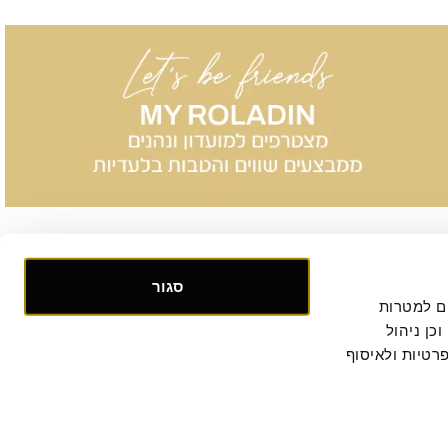
סגור
אנו אוספים ומעבדים מידע אישי ומזהה הנוגע לשימושך באתר, וכן ומשתמשים בעוגיות וכלים דומים למטרות 
תפעול, אבטחה, סטטיסטיקה ושיווק. למידע נוסף, לרבות ביחס להעברת המידע לצדדים שלישיים וכן ניהול 
. המשך הגלישה באתר מהווה הסכמתך למדיניות הפרטיות ולאיסוף 
קישור