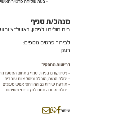
- בעת שליחת פרטייך האישי
מנהל/ת סניף
בית חולים וולפסון, ראשל"צ והש
לבירור פרטים נוספים:
רענן
דרישות התפקיד
– ניסיון קודם בניהול סניף בתחום המסעדנו
– יכולת הנעה, הובלה וניהול צוות עובדים
– תודעת שירות גבוהה ויחסי אנוש מעולים
– יכולת עבודה תחת לחץ וריבוי משימות
שיתוף