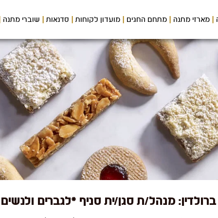
מארזי מתנה
מתחם החגים
מועדון לקוחות
סדנאות
שוברי מתנה
רולדין: מנהל/ת סגן/ית סניף *לגברים ולנשים