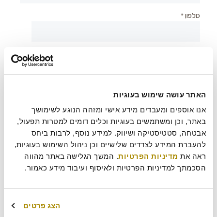
טלפון *
יישוב *
צירוף קובץ
האתר עושה שימוש בעוגיות
אנו אוספים ומעבדים מידע אישי ומזהה הנוגע לשימושך 
באתר, וכן ומשתמשים בעוגיות וכלים דומים למטרות תפעול, 
אבטחה, סטטיסטיקה ושיווק. למידע נוסף, לרבות ביחס 
בעת שליחת טופס זה אני מאשר/ת כי קראתי את
מדיניות
?
להעברת המידע לצדדים שלישיים וכן ניהול השימוש בעוגיות, 
הפרטיות
של רולדין
ראה את 
מדיניות הפרטיות
. המשך הגלישה באתר מהווה 
הסכמתך למדיניות הפרטיות ולאיסוף ועיבוד מידע כאמור.
עוד משהו נחמד שכדאי שנדע עלייך?
הצג פרטים