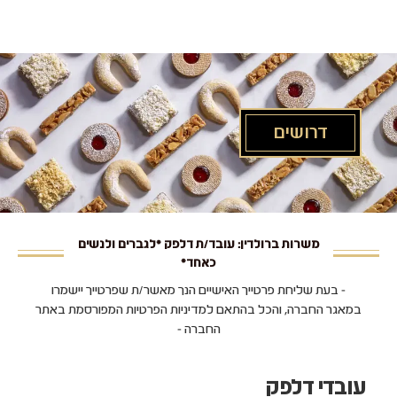
לג
תוכן
מרכזי
דרושים
משרות ברולדין: עובד/ת דלפק *לגברים ולנשים
כאחד*
- בעת שליחת פרטייך האישיים הנך מאשר/ת שפרטייך יישמרו
במאגר החברה, והכל בהתאם למדיניות הפרטיות המפורסמת באתר
החברה -
עובדי דלפק