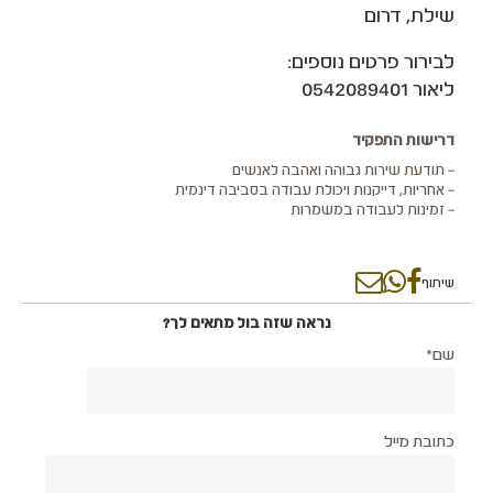
שילת, דרום
לבירור פרטים נוספים:
ליאור 0542089401
דרישות התפקיד
– תודעת שירות גבוהה ואהבה לאנשים
– אחריות, דייקנות ויכולת עבודה בסביבה דינמית
– זמינות לעבודה במשמרות
שיתוף
נראה שזה בול מתאים לך?
שם*
כתובת מייל