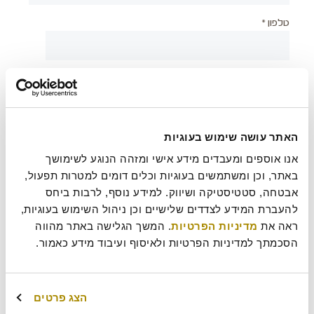
טלפון *
יישוב *
צירוף קובץ
האתר עושה שימוש בעוגיות
אנו אוספים ומעבדים מידע אישי ומזהה הנוגע לשימושך 
באתר, וכן ומשתמשים בעוגיות וכלים דומים למטרות תפעול, 
אבטחה, סטטיסטיקה ושיווק. למידע נוסף, לרבות ביחס 
בעת שליחת טופס זה אני מאשר/ת כי קראתי את
מדיניות
?
להעברת המידע לצדדים שלישיים וכן ניהול השימוש בעוגיות, 
הפרטיות
של רולדין
ראה את 
מדיניות הפרטיות
. המשך הגלישה באתר מהווה 
הסכמתך למדיניות הפרטיות ולאיסוף ועיבוד מידע כאמור.
עוד משהו נחמד שכדאי שנדע עלייך?
הצג פרטים