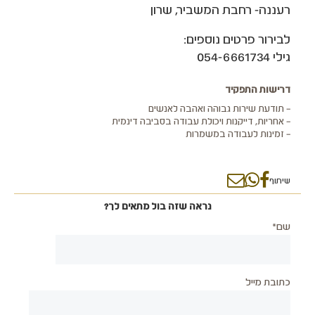
רעננה- רחבת המשביר, שרון
לבירור פרטים נוספים:
גילי 054-6661734
דרישות התפקיד
– תודעת שירות גבוהה ואהבה לאנשים
– אחריות, דייקנות ויכולת עבודה בסביבה דינמית
– זמינות לעבודה במשמרות
שיתוף
נראה שזה בול מתאים לך?
שם*
כתובת מייל