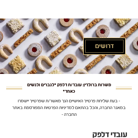
לג
תוכן
מרכזי
דרושים
משרות ברולדין: עובד/ת דלפק *לגברים ולנשים
כאחד*
- בעת שליחת פרטייך האישיים הנך מאשר/ת שפרטייך יישמרו
במאגר החברה, והכל בהתאם למדיניות הפרטיות המפורסמת באתר
החברה -
עובדי דלפק