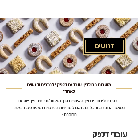
לג
תוכן
מרכזי
דרושים
משרות ברולדין: עובד/ת דלפק *לגברים ולנשים
כאחד*
- בעת שליחת פרטייך האישיים הנך מאשר/ת שפרטייך יישמרו
במאגר החברה, והכל בהתאם למדיניות הפרטיות המפורסמת באתר
החברה -
עובדי דלפק