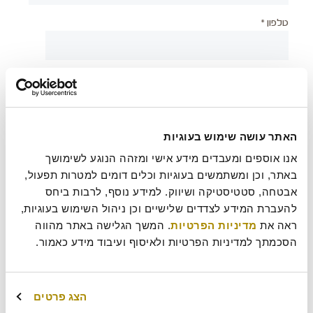
טלפון *
יישוב *
צירוף קובץ
האתר עושה שימוש בעוגיות
אנו אוספים ומעבדים מידע אישי ומזהה הנוגע לשימושך 
באתר, וכן ומשתמשים בעוגיות וכלים דומים למטרות תפעול, 
אבטחה, סטטיסטיקה ושיווק. למידע נוסף, לרבות ביחס 
בעת שליחת טופס זה אני מאשר/ת כי קראתי את
מדיניות
?
להעברת המידע לצדדים שלישיים וכן ניהול השימוש בעוגיות, 
הפרטיות
של רולדין
ראה את 
מדיניות הפרטיות
. המשך הגלישה באתר מהווה 
הסכמתך למדיניות הפרטיות ולאיסוף ועיבוד מידע כאמור.
עוד משהו נחמד שכדאי שנדע עלייך?
הצג פרטים