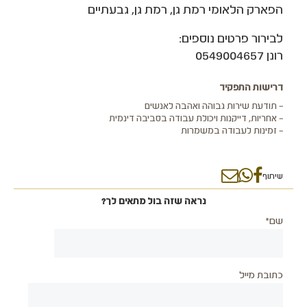
הפארק הלאומי רמת גן, רמת גן, גבעתיים
לבירור פרטים נוספים:
רונן 0549004657
דרישות התפקיד
– תודעת שירות גבוהה ואהבה לאנשים
– אחריות, דייקנות ויכולת עבודה בסביבה דינמית
– זמינות לעבודה במשמרות
שיתוף
נראה שזה בול מתאים לך?
שם*
כתובת מייל