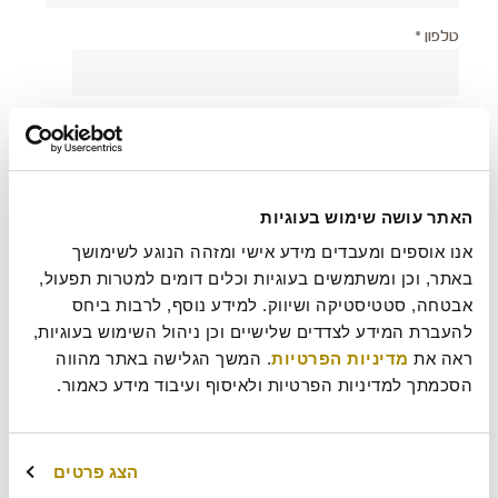
טלפון *
יישוב *
צירוף קובץ
האתר עושה שימוש בעוגיות
אנו אוספים ומעבדים מידע אישי ומזהה הנוגע לשימושך 
באתר, וכן ומשתמשים בעוגיות וכלים דומים למטרות תפעול, 
אבטחה, סטטיסטיקה ושיווק. למידע נוסף, לרבות ביחס 
בעת שליחת טופס זה אני מאשר/ת כי קראתי את
מדיניות
?
להעברת המידע לצדדים שלישיים וכן ניהול השימוש בעוגיות, 
הפרטיות
של רולדין
ראה את 
מדיניות הפרטיות
. המשך הגלישה באתר מהווה 
הסכמתך למדיניות הפרטיות ולאיסוף ועיבוד מידע כאמור.
עוד משהו נחמד שכדאי שנדע עלייך?
הצג פרטים