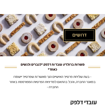
לג
תוכן
מרכזי
דרושים
משרות ברולדין: עובד/ת דלפק *לגברים ולנשים
כאחד*
- בעת שליחת פרטייך האישיים הנך מאשר/ת שפרטייך יישמרו
במאגר החברה, והכל בהתאם למדיניות הפרטיות המפורסמת באתר
החברה -
עובדי דלפק