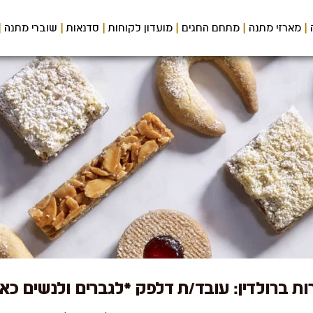
מארזי מתנה
מתחם החגים
מועדון לקוחות
סדנאות
שוברי מתנה
ת ברולדין: עובד/ת דלפק *לגברים ולנשים כא