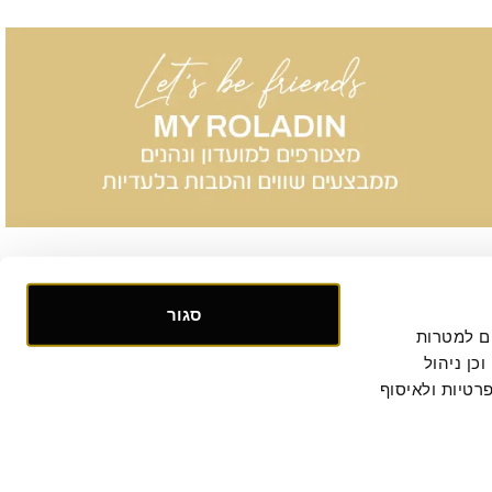
סגור
אנו אוספים ומעבדים מידע אישי ומזהה הנוגע לשימושך באתר, וכן ומשתמשים בעוגיות וכלים דומים למטרות 
תפעול, אבטחה, סטטיסטיקה ושיווק. למידע נוסף, לרבות ביחס להעברת המידע לצדדים שלישיים וכן ניהול 
. המשך הגלישה באתר מהווה הסכמתך למדיניות הפרטיות ולאיסוף 
קישור