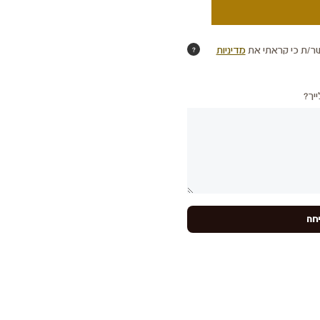
ר/ת כי קראתי את
מדיניות
?
יך?