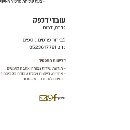
- בעת שליחת פרטייך האישי
עובדי דלפק
גדרה, דרום
לבירור פרטים נוספים:
נדב 0523617791
דרישות התפקיד
– תודעת שירות גבוהה ואהבה לאנשים
– אחריות, דייקנות ויכולת עבודה בסביבה די
– זמינות לעבודה במשמרות
שיתוף