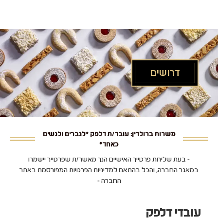
לג
תוכן
מרכזי
דרושים
משרות ברולדין: עובד/ת דלפק *לגברים ולנשים
כאחד*
- בעת שליחת פרטייך האישיים הנך מאשר/ת שפרטייך יישמרו
במאגר החברה, והכל בהתאם למדיניות הפרטיות המפורסמת באתר
החברה -
עובדי דלפק