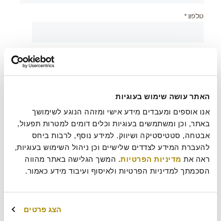
טלפון *
יישוב *
צירוף קובץ
האתר עושה שימוש בעוגיות
אנו אוספים ומעבדים מידע אישי ומזהה הנוגע לשימושך 
באתר, וכן ומשתמשים בעוגיות וכלים דומים למטרות תפעול, 
אבטחה, סטטיסטיקה ושיווק. למידע נוסף, לרבות ביחס 
בעת שליחת טופס זה אני מאשר/ת כי קראתי את
מדיניות
?
להעברת המידע לצדדים שלישיים וכן ניהול השימוש בעוגיות, 
הפרטיות
של רולדין
ראה את 
מדיניות הפרטיות
. המשך הגלישה באתר מהווה 
הסכמתך למדיניות הפרטיות ולאיסוף ועיבוד מידע כאמור.
עוד משהו נחמד שכדאי שנדע עלייך?
הצג פרטים