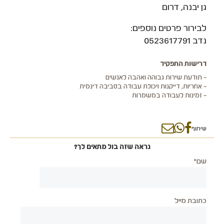
גן יבנה, דרום
לבירור פרטים נוספים:
נדב 0523617791
דרישות התפקיד
– תודעת שירות גבוהה ואהבה לאנשים
– אחריות, דייקנות ויכולת עבודה בסביבה דינמית
– זמינות לעבודה במשמרות
שיתוף
נראה שזה בול מתאים לך?
שם*
כתובת מייל