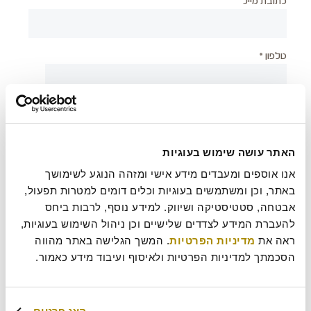
כתובת מייל
טלפון *
יישוב *
האתר עושה שימוש בעוגיות
צירוף קובץ
אנו אוספים ומעבדים מידע אישי ומזהה הנוגע לשימושך 
באתר, וכן ומשתמשים בעוגיות וכלים דומים למטרות תפעול, 
אבטחה, סטטיסטיקה ושיווק. למידע נוסף, לרבות ביחס 
להעברת המידע לצדדים שלישיים וכן ניהול השימוש בעוגיות, 
בעת שליחת טופס זה אני מאשר/ת כי קראתי את
מדיניות
?
ראה את 
מדיניות הפרטיות
. המשך הגלישה באתר מהווה 
הפרטיות
של רולדין
הסכמתך למדיניות הפרטיות ולאיסוף ועיבוד מידע כאמור.
עוד משהו נחמד שכדאי שנדע עלייך?