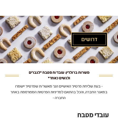
לג
תוכן
מרכזי
דרושים
משרות ברולדין: עובד/ת מטבח *לגברים
ולנשים כאחד*
- בעת שליחת פרטייך האישיים הנך מאשר/ת שפרטייך יישמרו
במאגר החברה, והכל בהתאם למדיניות הפרטיות המפורסמת באתר
החברה -
עובדי מטבח