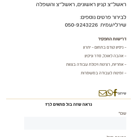
ראשל"צ קניון ראשונים, ראשל"צ והשפלה
לבירור פרטים נוספים:
שירלי/עמית ‭‬ 050-9243226‬
דרישות התפקיד
– ניסיון קודם בתחום – יתרון
– אהבה לאוכל, סדר וניקיון
– אחריות, רצינות ויכולת עבודה בצוות
– זמינות לעבודה במשמרות
שיתוף
נראה שזה בול מתאים לך?
שם*