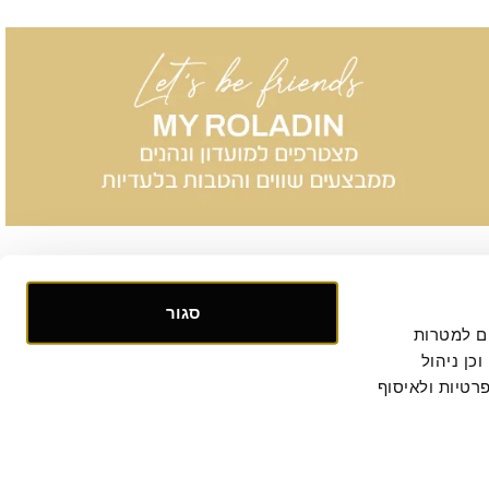
סגור
אנו אוספים ומעבדים מידע אישי ומזהה הנוגע לשימושך באתר, וכן ומשתמשים בעוגיות וכלים דומים למטרות 
תפעול, אבטחה, סטטיסטיקה ושיווק. למידע נוסף, לרבות ביחס להעברת המידע לצדדים שלישיים וכן ניהול 
. המשך הגלישה באתר מהווה הסכמתך למדיניות הפרטיות ולאיסוף 
קישור