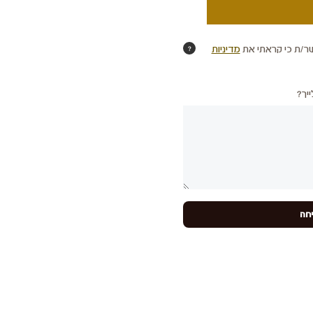
ר/ת כי קראתי את
מדיניות
?
יך?