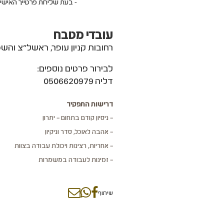
- בעת שליחת פרטייך האישי
עובדי מטבח
רחובות קניון עופר, ראשל"צ והש
לבירור פרטים נוספים:
דליה 0506620979
דרישות התפקיד
– ניסיון קודם בתחום – יתרון
– אהבה לאוכל, סדר וניקיון
– אחריות, רצינות ויכולת עבודה בצוות
– זמינות לעבודה במשמרות
שיתוף