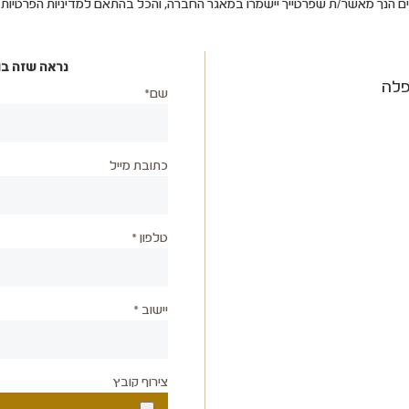
ים הנך מאשר/ת שפרטייך יישמרו במאגר החברה, והכל בהתאם למדיניות הפרטיו
נראה שזה בו
פלה
שם*
כתובת מייל
טלפון *
יישוב *
צירוף קובץ