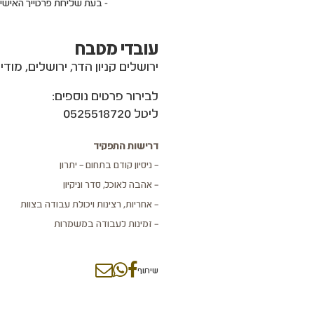
- בעת שליחת פרטייך האישי
עובדי מטבח
ירושלים קניון הדר, ירושלים, מודיע
לבירור פרטים נוספים:
ליטל 0525518720
דרישות התפקיד
– ניסיון קודם בתחום – יתרון
– אהבה לאוכל, סדר וניקיון
– אחריות, רצינות ויכולת עבודה בצוות
– זמינות לעבודה במשמרות
שיתוף