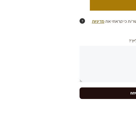
ר/ת כי קראתי את
מדיניות
?
יך?