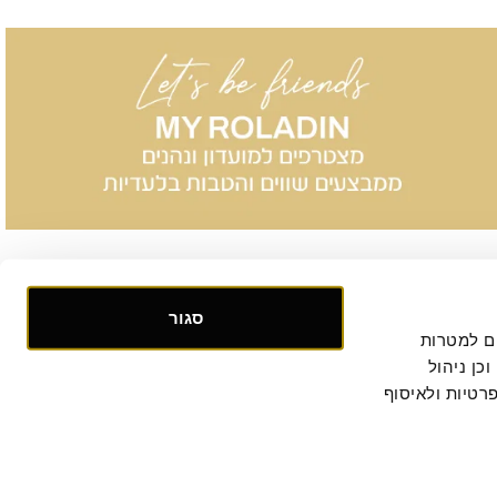
סגור
אנו אוספים ומעבדים מידע אישי ומזהה הנוגע לשימושך באתר, וכן ומשתמשים בעוגיות וכלים דומים למטרות 
תפעול, אבטחה, סטטיסטיקה ושיווק. למידע נוסף, לרבות ביחס להעברת המידע לצדדים שלישיים וכן ניהול 
. המשך הגלישה באתר מהווה הסכמתך למדיניות הפרטיות ולאיסוף 
קישור