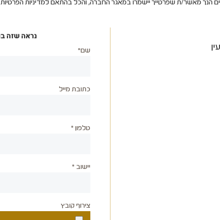
ים הנך מאשר/ת שפרטייך יישמרו במאגר החברה, והכל בהתאם למדיניות הפרטיו
נראה שזה בו
ין
שם*
כתובת מייל
טלפון *
יישוב *
צירוף קובץ