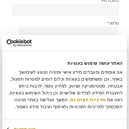
כתובת מייל
טלפון *
יישוב *
האתר עושה שימוש בעוגיות
צירוף קובץ
אנו אוספים ומעבדים מידע אישי ומזהה הנוגע לשימושך 
באתר, וכן ומשתמשים בעוגיות וכלים דומים למטרות תפעול, 
אבטחה, סטטיסטיקה ושיווק. למידע נוסף, לרבות ביחס 
להעברת המידע לצדדים שלישיים וכן ניהול השימוש בעוגיות, 
בעת שליחת טופס זה אני מאשר/ת כי קראתי את
מדיניות
?
ראה את 
מדיניות הפרטיות
. המשך הגלישה באתר מהווה 
הפרטיות
של רולדין
הסכמתך למדיניות הפרטיות ולאיסוף ועיבוד מידע כאמור.
עוד משהו נחמד שכדאי שנדע עלייך?