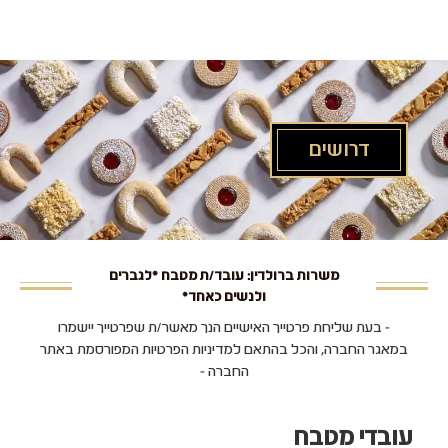
לג
תוכן
מרכזי
דרושים
משרות ברולדין: עובד/ת מטבח *לגברים
ולנשים כאחד*
- בעת שליחת פרטייך האישיים הנך מאשר/ת שפרטייך יישמרו
במאגר החברה, והכל בהתאם למדיניות הפרטיות המפורסמת באתר
החברה -
עובדי מטבח