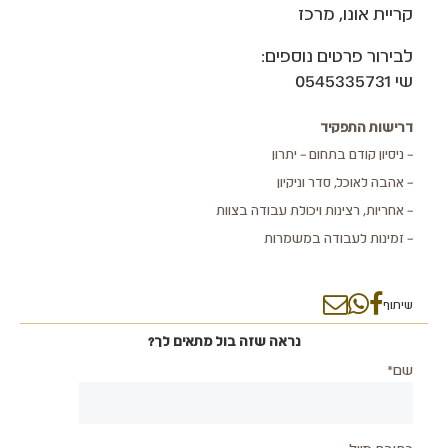
קריית אונו, מרכז
לבירור פרטים נוספים:
שי 0545335731
דרישות התפקיד
– ניסיון קודם בתחום – יתרון
– אהבה לאוכל, סדר וניקיון
– אחריות, רצינות ויכולת עבודה בצוות
– זמינות לעבודה במשמרות
שיתוף
נראה שזה בול מתאים לך?
שם*