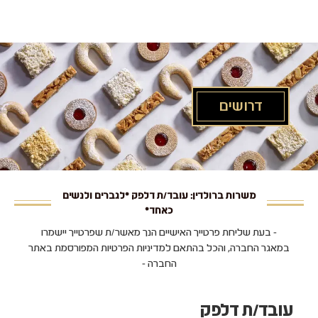
לג
תוכן
מרכזי
דרושים
משרות ברולדין: עובד/ת דלפק *לגברים ולנשים
כאחד*
- בעת שליחת פרטייך האישיים הנך מאשר/ת שפרטייך יישמרו
במאגר החברה, והכל בהתאם למדיניות הפרטיות המפורסמת באתר
החברה -
עובד/ת דלפק