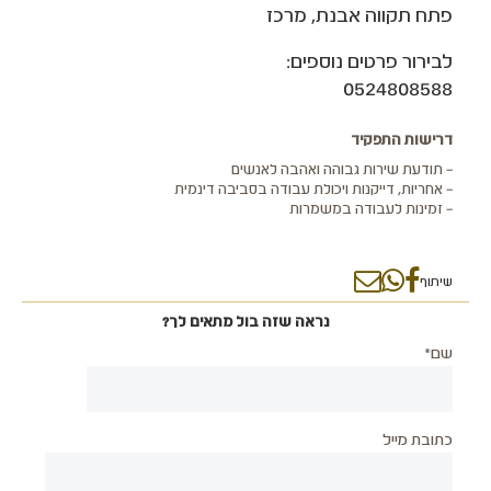
פתח תקווה אבנת, מרכז
לבירור פרטים נוספים:
0524808588
דרישות התפקיד
– תודעת שירות גבוהה ואהבה לאנשים
– אחריות, דייקנות ויכולת עבודה בסביבה דינמית
– זמינות לעבודה במשמרות
שיתוף
נראה שזה בול מתאים לך?
שם*
כתובת מייל