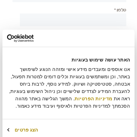
טלפון *
יישוב *
צירוף קובץ
האתר עושה שימוש בעוגיות
אנו אוספים ומעבדים מידע אישי ומזהה הנוגע לשימושך 
באתר, וכן ומשתמשים בעוגיות וכלים דומים למטרות תפעול, 
אבטחה, סטטיסטיקה ושיווק. למידע נוסף, לרבות ביחס 
בעת שליחת טופס זה אני מאשר/ת כי קראתי את
מדיניות
?
להעברת המידע לצדדים שלישיים וכן ניהול השימוש בעוגיות, 
הפרטיות
של רולדין
ראה את 
מדיניות הפרטיות
. המשך הגלישה באתר מהווה 
הסכמתך למדיניות הפרטיות ולאיסוף ועיבוד מידע כאמור.
עוד משהו נחמד שכדאי שנדע עלייך?
הצג פרטים