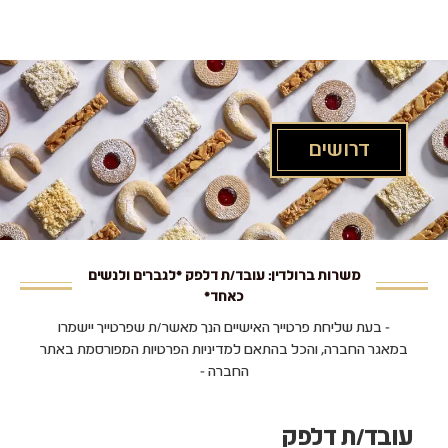
לג
תוכן
מרכזי
דרושים
משרות ברולדין: עובד/ת דלפק *לגברים ולנשים
כאחד*
- בעת שליחת פרטייך האישיים הנך מאשר/ת שפרטייך יישמרו
במאגר החברה, והכל בהתאם למדיניות הפרטיות המפורסמת באתר
החברה -
עובד/ת דלפק