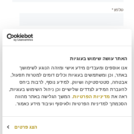
טלפון *
יישוב *
צירוף קובץ
האתר עושה שימוש בעוגיות
אנו אוספים ומעבדים מידע אישי ומזהה הנוגע לשימושך 
באתר, וכן ומשתמשים בעוגיות וכלים דומים למטרות תפעול, 
אבטחה, סטטיסטיקה ושיווק. למידע נוסף, לרבות ביחס 
בעת שליחת טופס זה אני מאשר/ת כי קראתי את
מדיניות
?
להעברת המידע לצדדים שלישיים וכן ניהול השימוש בעוגיות, 
הפרטיות
של רולדין
ראה את 
מדיניות הפרטיות
. המשך הגלישה באתר מהווה 
הסכמתך למדיניות הפרטיות ולאיסוף ועיבוד מידע כאמור.
עוד משהו נחמד שכדאי שנדע עלייך?
הצג פרטים