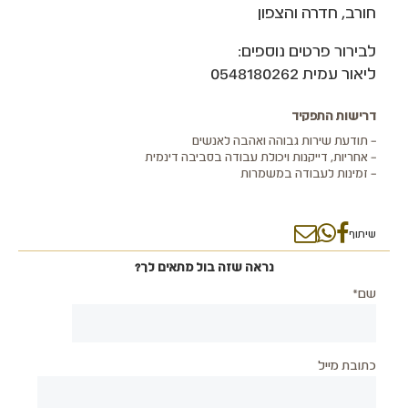
חורב, חדרה והצפון
לבירור פרטים נוספים:
ליאור עמית 0548180262
דרישות התפקיד
– תודעת שירות גבוהה ואהבה לאנשים
– אחריות, דייקנות ויכולת עבודה בסביבה דינמית
– זמינות לעבודה במשמרות
שיתוף
נראה שזה בול מתאים לך?
שם*
כתובת מייל