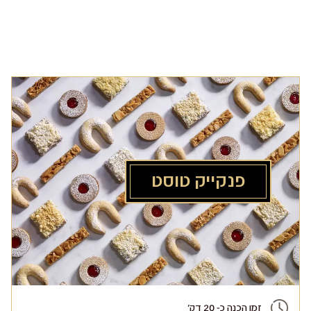
לג
תוכן
מרכזי
פנקייק טוסט
זמן הכנה כ- 20 דק'