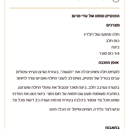
הפנקייק טוסט של עדי מרום
מצרכים
חלה מתוקה של רולדין
כוס חלב
ביצה
1/4 כוס סוכר
אופן ההכנה
לוקחים חלה וחותכים לה את ״הקשה״, בעזרת קורצן נקרוץ עיגולים
עבים בגודל של פנקייק, נשים לב לעובי החלה ואם יש צורך לחתוך.
בקערה נערבב חלב, ביצה וסוכר ונטבול את עיגולי החלה שקרצנו,
במחבת משומנת מעט עם חמאה על חום נמוך- בינוני נטגן את הפרנץ
טוסט מכל צד ונסגור בין לבין בעזרת מכסה/ קערה כ2 דקות מכל צד.
נגיש לצד גלידה, תותים ומייפל זה הכל! תהנו
בתאבון!