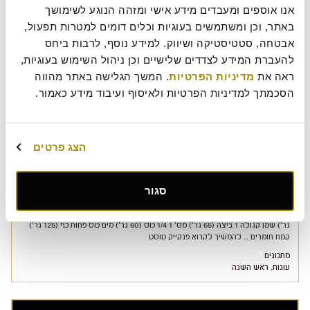
מי דואג לקינוח
אנו אוספים ומעבדים מידע אישי ומזהה הנוגע לשימושך 
מתכונים
באתר, וכן ומשתמשים בעוגיות וכלים דומים למטרות תפעול, 
אבטחה, סטטיסטיקה ושיווק. למידע נוסף, לרבות ביחס 
להעברת המידע לצדדים שלישיים וכן ניהול השימוש בעוגיות, 
ראה את 
מדיניות הפרטיות
. המשך הגלישה באתר מהווה 
הסכמתך למדיניות הפרטיות ולאיסוף ועיבוד מידע כאמור.
הצג פרטים
עוגת דבש תפוחים ומרנג אספרסו
סגור
מצרכים קורט קינמון טחון 1/3 כוס+כף (80 גר') סוכר כפית (2 גר') סודה לשתיה כפית
(2 גר') אבקת אפייה 1/4 כוס (40 גר') ריבת תות שדה 2 כפות (40 גר') דבש 1/2 כוס (80
גר') שמן קנולה 1 ביצה (65 גר') מס' 1 1/4 כוס (60 גר') מים כוס פחות כף (125 גר')
קמח חומרים … להמשיך לקרוא פנקייק טוסט
מתכונים
עוגות
,
ראש השנה